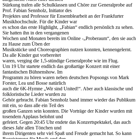
Stärkung trafen alle Schulklassen und Chöre zur Generalprobe auf
Prof. Fabian Sennholz, Initiator des
Projektes und Professor für Ensemblearbeit an der Frankfurter
Musikhochschule. Für die Kinder war
es schon das erste Highlight, „Fabian“ endlich persönlich zu sehen.
Sie hatten ihn in den vergangenen
Wochen und Monaten bereits im Online -„Proberaum“, den sie auch
zu Hause zum Üben der
Musikstücke und Choreographien nutzen konnten, kennengelernt.
Da alle Kinder gut vorbereitet
waren, verging die 1,5-stündige Generalprobe wie im Flug.
Um 19 Uhr startete endlich das großartige Konzert mit einer
fantastischen Bühnenshow. Im
Programm zu hören waren neben deutschen Popsongs von Mark
Forster, Lea und Bosse natürlich
auch die 6K-Hymne „Wir sind United!“. Aber auch klassische und
folkloristische Lieder wurden zu
Gehör gebracht. Fabian Sennholz band immer wieder das Publikum
mit ein, so dass alle ein Teil des
großen Ganzen sein konnten. Die Vorträge der Kinder wurden mit
tosendem Applaus belohnt und
gefeiert. Gegen 20:45 Uhr endete das Konzertspektakel, das auch
dieses Jahr allen Tönchen und
ihrem Dirigenten sehr viel Spaß und Freude gemacht hat. So kann
Begeisterung für Musik und den