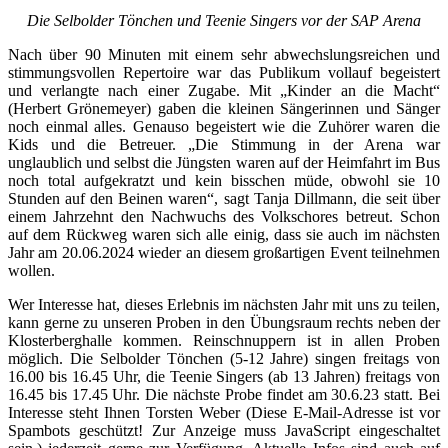
Die Selbolder Tönchen und Teenie Singers vor der SAP Arena
Nach über 90 Minuten mit einem sehr abwechslungsreichen und
stimmungsvollen Repertoire war das Publikum vollauf begeistert
und verlangte nach einer Zugabe. Mit „Kinder an die Macht“
(Herbert Grönemeyer) gaben die kleinen Sängerinnen und Sänger
noch einmal alles. Genauso begeistert wie die Zuhörer waren die
Kids und die Betreuer. „Die Stimmung in der Arena war
unglaublich und selbst die Jüngsten waren auf der Heimfahrt im Bus
noch total aufgekratzt und kein bisschen müde, obwohl sie 10
Stunden auf den Beinen waren“, sagt Tanja Dillmann, die seit über
einem Jahrzehnt den Nachwuchs des Volkschores betreut. Schon
auf dem Rückweg waren sich alle einig, dass sie auch im nächsten
Jahr am 20.06.2024 wieder an diesem großartigen Event teilnehmen
wollen.
Wer Interesse hat, dieses Erlebnis im nächsten Jahr mit uns zu teilen,
kann gerne zu unseren Proben in den Übungsraum rechts neben der
Klosterberghalle kommen. Reinschnuppern ist in allen Proben
möglich. Die Selbolder Tönchen (5-12 Jahre) singen freitags von
16.00 bis 16.45 Uhr, die Teenie Singers (ab 13 Jahren) freitags von
16.45 bis 17.45 Uhr. Die nächste Probe findet am 30.6.23 statt. Bei
Interesse steht Ihnen Torsten Weber (
Diese E-Mail-Adresse ist vor
Spambots geschützt! Zur Anzeige muss JavaScript eingeschaltet