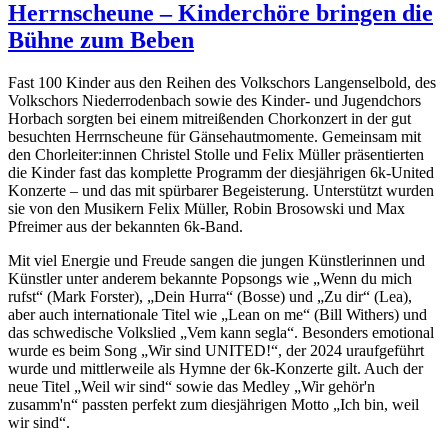
Herrnscheune – Kinderchöre bringen die
Bühne zum Beben
Fast 100 Kinder aus den Reihen des Volkschors Langenselbold, des
Volkschors Niederrodenbach sowie des Kinder- und Jugendchors
Horbach sorgten bei einem mitreißenden Chorkonzert in der gut
besuchten Herrnscheune für Gänsehautmomente. Gemeinsam mit
den Chorleiter:innen Christel Stolle und Felix Müller präsentierten
die Kinder fast das komplette Programm der diesjährigen 6k-United
Konzerte – und das mit spürbarer Begeisterung. Unterstützt wurden
sie von den Musikern Felix Müller, Robin Brosowski und Max
Pfreimer aus der bekannten 6k-Band.
Mit viel Energie und Freude sangen die jungen Künstlerinnen und
Künstler unter anderem bekannte Popsongs wie „Wenn du mich
rufst“ (Mark Forster), „Dein Hurra“ (Bosse) und „Zu dir“ (Lea),
aber auch internationale Titel wie „Lean on me“ (Bill Withers) und
das schwedische Volkslied „Vem kann segla“. Besonders emotional
wurde es beim Song „Wir sind UNITED!“, der 2024 uraufgeführt
wurde und mittlerweile als Hymne der 6k-Konzerte gilt. Auch der
neue Titel „Weil wir sind“ sowie das Medley „Wir gehör'n
zusamm'n“ passten perfekt zum diesjährigen Motto „Ich bin, weil
wir sind“.