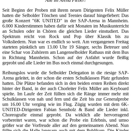
Alle im Arena Fieber!
Seit Beginn der Proben mit ihrem neuen Dirigenten Felix Müller
hatten die Selbolder Tönchen und Teenies darauf hingefiebert: Das
große Konzert "6K UNITED" in der SAP-Arena in Mannheim.
6.000 Kinderstimmen haben dafür seit Monaten im Musikunterricht
an Schulen oder in Chören die gleichen Lieder einstudiert. Das
Spektrum reicht von Rock und Pop über Klassik bis zu
Volksliedern. Nun war es endlich so weit. Am vergangenen Freitag
starteten pünktlich um 13.00 Uhr 19 Sänger, sechs Betreuer und
eine Schar von Zuhörern am Langenselbolder Rathaus mit dem Bus
in Richtung Mannheim. Schon auf der Anfahrt wurde fleißig
geprobt und alle Lieder im Bus noch einmal durchgesungen.
Reibungslos wurde die Selbolder Delegation in die riesige SAP-
Arena geleitet, in der schon die ersten Schulklassen Platz gefunden
hatten. Die Plätze befanden sich in den beiden ersten Reihen direkt
hinter der Band, in der auch Chorleiter Felix Müller am Keyboard
spielte. Im Laufe der Zeit füllten sich die Ränge immer mehr mit
Schulklassen von nah und fern und die Zeit bis zur Generalprobe
um 16.00 Uhr verging wie im Flug. Zügig wurden mit dem 6K-
UNITED-Dirigenten Fabian Sennholz & Band alle Lieder inkl.
Choreografie einmal geprobt. Da wirklich alle hervorragend
vorbereitet waren, war schon die Probe ein Erlebnis, und umso
größer war die Vorfreude aller auf den gemeinsamen Abend. Nun
füllte sich die Halle langsam auch mit dem Publikum. Die Kinder