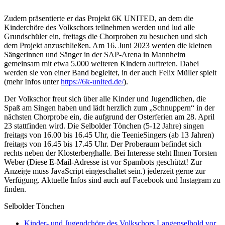
Zudem präsentierte er das Projekt 6K UNITED, an dem die
Kinderchöre des Volkschors teilnehmen werden und lud alle
Grundschüler ein, freitags die Chorproben zu besuchen und sich
dem Projekt anzuschließen. Am 16. Juni 2023 werden die kleinen
Sängerinnen und Sänger in der SAP-Arena in Mannheim
gemeinsam mit etwa 5.000 weiteren Kindern auftreten. Dabei
werden sie von einer Band begleitet, in der auch Felix Müller spielt
(mehr Infos unter
https://6k-united.de/
).
Der Volkschor freut sich über alle Kinder und Jugendlichen, die
Spaß am Singen haben und lädt herzlich zum „Schnuppern“ in der
nächsten Chorprobe ein, die aufgrund der Osterferien am 28. April
23 stattfinden wird. Die Selbolder Tönchen (5-12 Jahre) singen
freitags von 16.00 bis 16.45 Uhr, die TeenieSingers (ab 13 Jahren)
freitags von 16.45 bis 17.45 Uhr. Der Proberaum befindet sich
rechts neben der Klosterberghalle. Bei Interesse steht Ihnen Torsten
Weber (
Diese E-Mail-Adresse ist vor Spambots geschützt! Zur
Anzeige muss JavaScript eingeschaltet sein.
) jederzeit gerne zur
Verfügung. Aktuelle Infos sind auch auf Facebook und Instagram zu
finden.
Selbolder Tönchen
Kinder- und Jugendchöre des Volkschors Langenselbold vor