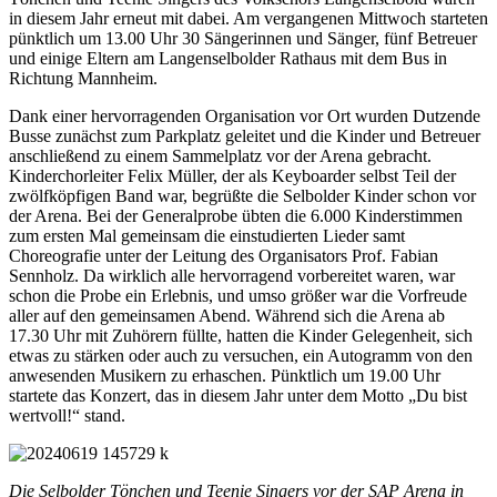
in diesem Jahr erneut mit dabei. Am vergangenen Mittwoch starteten
pünktlich um 13.00 Uhr 30 Sängerinnen und Sänger, fünf Betreuer
und einige Eltern am Langenselbolder Rathaus mit dem Bus in
Richtung Mannheim.
Dank einer hervorragenden Organisation vor Ort wurden Dutzende
Busse zunächst zum Parkplatz geleitet und die Kinder und Betreuer
anschließend zu einem Sammelplatz vor der Arena gebracht.
Kinderchorleiter Felix Müller, der als Keyboarder selbst Teil der
zwölfköpfigen Band war, begrüßte die Selbolder Kinder schon vor
der Arena. Bei der Generalprobe übten die 6.000 Kinderstimmen
zum ersten Mal gemeinsam die einstudierten Lieder samt
Choreografie unter der Leitung des Organisators Prof. Fabian
Sennholz. Da wirklich alle hervorragend vorbereitet waren, war
schon die Probe ein Erlebnis, und umso größer war die Vorfreude
aller auf den gemeinsamen Abend. Während sich die Arena ab
17.30 Uhr mit Zuhörern füllte, hatten die Kinder Gelegenheit, sich
etwas zu stärken oder auch zu versuchen, ein Autogramm von den
anwesenden Musikern zu erhaschen. Pünktlich um 19.00 Uhr
startete das Konzert, das in diesem Jahr unter dem Motto „Du bist
wertvoll!“ stand.
Die Selbolder Tönchen und Teenie Singers vor der SAP Arena in