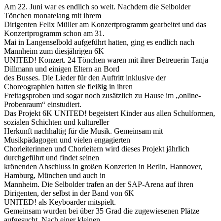
Am 22. Juni war es endlich so weit. Nachdem die Selbolder
Tönchen monatelang mit ihrem
Dirigenten Felix Müller am Konzertprogramm gearbeitet und das
Konzertprogramm schon am 31.
Mai in Langenselbold aufgeführt hatten, ging es endlich nach
Mannheim zum diesjährigen 6K
UNITED! Konzert. 24 Tönchen waren mit ihrer Betreuerin Tanja
Dillmann und einigen Eltern an Bord
des Busses. Die Lieder für den Auftritt inklusive der
Choreographien hatten sie fleißig in ihren
Freitagsproben und sogar noch zusätzlich zu Hause im „online-
Probenraum“ einstudiert.
Das Projekt 6K UNITED! begeistert Kinder aus allen Schulformen,
sozialen Schichten und kultureller
Herkunft nachhaltig für die Musik. Gemeinsam mit
Musikpädagogen und vielen engagierten
Chorleiterinnen und Chorleitern wird dieses Projekt jährlich
durchgeführt und findet seinen
krönenden Abschluss in großen Konzerten in Berlin, Hannover,
Hamburg, München und auch in
Mannheim. Die Selbolder trafen an der SAP-Arena auf ihren
Dirigenten, der selbst in der Band von 6K
UNITED! als Keyboarder mitspielt.
Gemeinsam wurden bei über 35 Grad die zugewiesenen Plätze
aufgesucht. Nach einer kleinen