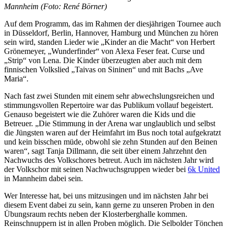
Mannheim (Foto: René Börner)
Auf dem Programm, das im Rahmen der diesjährigen Tournee auch
in Düsseldorf, Berlin, Hannover, Hamburg und München zu hören
sein wird, standen Lieder wie „Kinder an die Macht“ von Herbert
Grönemeyer, „Wunderfinder“ von Alexa Feser feat. Curse und
„Strip“ von Lena. Die Kinder überzeugten aber auch mit dem
finnischen Volkslied „Taivas on Sininen“ und mit Bachs „Ave
Maria“.
Nach fast zwei Stunden mit einem sehr abwechslungsreichen und
stimmungsvollen Repertoire war das Publikum vollauf begeistert.
Genauso begeistert wie die Zuhörer waren die Kids und die
Betreuer. „Die Stimmung in der Arena war unglaublich und selbst
die Jüngsten waren auf der Heimfahrt im Bus noch total aufgekratzt
und kein bisschen müde, obwohl sie zehn Stunden auf den Beinen
waren“, sagt Tanja Dillmann, die seit über einem Jahrzehnt den
Nachwuchs des Volkschores betreut. Auch im nächsten Jahr wird
der Volkschor mit seinen Nachwuchsgruppen wieder bei
6k United
in Mannheim dabei sein.
Wer Interesse hat, bei uns mitzusingen und im nächsten Jahr bei
diesem Event dabei zu sein, kann gerne zu unseren Proben in den
Übungsraum rechts neben der Klosterberghalle kommen.
Reinschnuppern ist in allen Proben möglich. Die Selbolder Tönchen