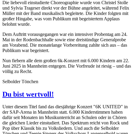
Die liebevoll einstudierte Choreographie wurde von Christel Stolle
und Sylvia Trageser direkt vor der Bühne angeleitet, während Felix
Müller mit der Band musikalisch begleitete. Die Kinder folgten mit
großer Hingabe, was vom Publikum mit begeistertem Applaus
belohnt wurde.
Dem Auftritt vorausgegangen war ein intensiver Probentag am 24.
Mai in der Rodenbachhalle sowie eine dreistündige Generalprobe
am Vorabend. Die monatelange Vorbereitung zahlte sich aus – das
Publikum war begeistert.
Nun fiebern alle dem großen 6k-Konzert mit 6.000 Kindern am 22.
Juni 2025 in Mannheim entgegen. Die Vorfreude ist riesig – und das
völlig zu Recht.
Selbolder Tönchen
Du bist wertvoll!
Unter diesem Titel fand das diesjährige Konzert "6K UNITED" in
der SAP-Arena in Mannheim statt. 6.000 Kinderstimmen haben
dafür seit Monaten im Musikunterricht an Schulen oder in Chören
die gleichen Lieder einstudiert. Das Spektrum reicht von Rock und
Pop über Klassik bis zu Volksliedern. Und auch die Selbolder
Tönchen und Teenie Singers des Volkschors Langenselbold waren