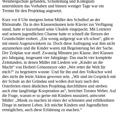
Weinbergschule gefunden, Schulleitung und Kollegium
unterstützten das Vorhaben und binnen weniger Tage war ein
Termin für den Projekttag angesetzt.
Kurz vor 8 Uhr morgens betrat Müller den Schulhof an der
Rhönstraße. Da in den Klassenräumen kein Klavier zur Verfügung
stand, hatte er kurzerhand seine Ukulele eingepackt. Mit Letzterer
und seinem jugendlichen Charme hatte er schnell die Herzen der
Grundschüler erobert. „Ein wenig aufgeregt war ich schon“, gibt er
mit einem Augenzwinkern zu. Doch diese Aufregung war ihm nicht
anzumerken und die Kinder waren mit Begeisterung bei der Sache.
Der Zeitplan war straff. Zwanzig Minuten pro Klasse, drei Klassen
pro Jahrgang, insgesamt vier Jahrgänge. Das macht vier komplette
Zeitstunden, in denen Müller mit Liedern wie „Kinder an die
Macht“ von Herbert Grönemeyer oder „Wer rettet die Welt für
mich?“ zu begeistern wusste. Und für ihn und den Volkschor wird
dies nicht die letzte Aktion gewesen sein. „Wir sind im Gespräch mit
der Schule an der Gründau und wollen dort kurz nach den
Osterferien einen ähnlichen Projekttag durchführen und streben
auch eine langfristige Kooperation an“, berichtet Torsten Weber. Auf
die Frage, warum er so gerne mit Kindern musiziert, antwortet
Müller: „Musik zu machen ist eines der schönsten und erfüllendsten
Dinge in meinem Leben. Ich möchte Kindern und Jugendlichen
ermöglichen, auch diese Erfahrung zu machen.“