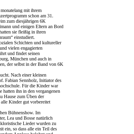
 monatelang mit ihrem
nzertprogramm schon am 31.
eim zum diesjährigen 6K
lmann und einigen Eltern an Bord
tten sie fleißig in ihren
raum“ einstudiert.
zialen Schichten und kultureller
nd vielen engagierten
ührt und findet seinen
mburg, München und auch in
en, der selbst in der Band von 6K
cht. Nach einer kleinen
f. Fabian Sennholz, Initiator des
hochschule. Für die Kinder war
ie hatten ihn in den vergangenen
 zu Hause zum Üben der
lle Kinder gut vorbereitet
ischen Bühnenshow. Im
r, Lea und Bosse natürlich
kloristische Lieder wurden zu
ein, so dass alle ein Teil des