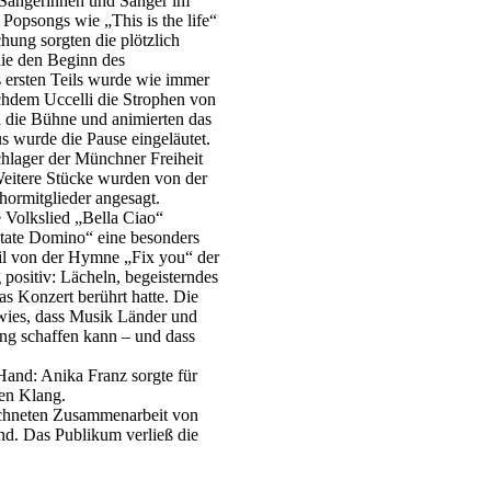
e Sängerinnen und Sänger im
Popsongs wie „This is the life“
ung sorgten die plötzlich
die den Beginn des
 ersten Teils wurde wie immer
chdem Uccelli die Strophen von
d die Bühne und animierten das
s wurde die Pause eingeläutet.
hlager der Münchner Freiheit
Weitere Stücke wurden von der
hormitglieder angesagt.
e Volkslied „Bella Ciao“
tate Domino“ eine besonders
il von der Hymne „Fix you“ der
positiv: Lächeln, begeisterndes
s Konzert berührt hatte. Die
wies, dass Musik Länder und
ng schaffen kann – und dass
and: Anika Franz sorgte für
len Klang.
eichneten Zusammenarbeit von
nd. Das Publikum verließ die