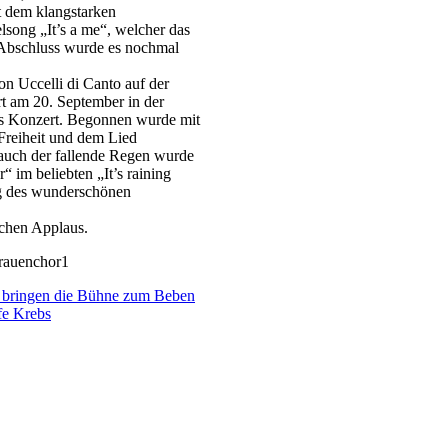
it dem klangstarken
song „It’s a me“, welcher das
Abschluss wurde es nochmal
n Uccelli di Canto auf der
rt am 20. September in der
das Konzert. Begonnen wurde mit
reiheit und dem Lied
 auch der fallende Regen wurde
“ im beliebten „It’s raining
ng des wunderschönen
ichen Applaus.
e bringen die Bühne zum Beben
lfe Krebs