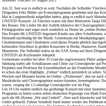
Selbolder Tönchen
19. August 2025
Am 22. Juni war es endlich so weit. Nachdem die Selbolder Tönchen
Dirigenten Felix Müller am Konzertprogramm gearbeitet und das Ko
Mai in Langenselbold aufgeführt hatten, ging es endlich nach Mannh
UNITED! Konzert. 24 Tönchen waren mit ihrer Betreuerin Tanja Dil
des Busses. Die Lieder für den Auftritt inklusive der Choreographien ha
Freitagsproben und sogar noch zusätzlich zu Hause im „online-Proben
Das Projekt 6K UNITED! begeistert Kinder aus allen Schulformen, so
Herkunft nachhaltig für die Musik. Gemeinsam mit Musikpädagogen u
Chorleiterinnen und Chorleitern wird dieses Projekt jährlich durchgef
krönenden Abschluss in großen Konzerten in Berlin, Hannover, Ha
Mannheim. Die Selbolder trafen an der SAP-Arena auf ihren Dirigent
UNITED! als Keyboarder mitspielt.
Gemeinsam wurden bei über 35 Grad die zugewiesenen Plätze aufgesu
Stärkung trafen alle Schulklassen und Chöre zur Generalprobe auf Pro
Projektes und Professor für Ensemblearbeit an der Frankfurter Musik
es schon das erste Highlight, „Fabian“ endlich persönlich zu sehen. S
Wochen und Monaten bereits im Online -„Proberaum“, den sie auch
Musikstücke und Choreographien nutzen konnten, kennengelernt. Da a
waren, verging die 1,5-stündige Generalprobe wie im Flug.
Um 19 Uhr startete endlich das großartige Konzert mit einer fantast
Programm zu hören waren neben deutschen Popsongs von Mark Forste
auch die 6K-Hymne „Wir sind United!“. Aber auch klassische und fol
Gehör gebracht. Fabian Sennholz band immer wieder das Publikum mit 