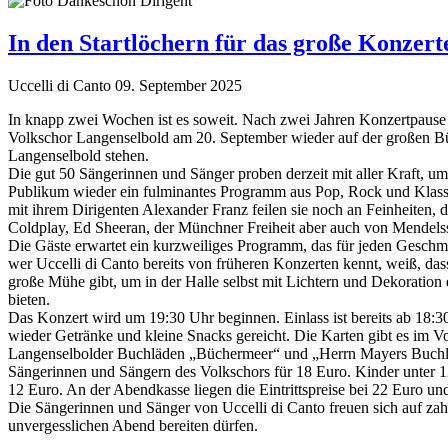
In den Startlöchern für das große Konzert
Uccelli di Canto
09. September 2025
In knapp zwei Wochen ist es soweit. Nach zwei Jahren Konzertpause
Volkschor Langenselbold am 20. September wieder auf der großen Bü
Langenselbold stehen.
Die gut 50 Sängerinnen und Sänger proben derzeit mit aller Kraft, 
Publikum wieder ein fulminantes Programm aus Pop, Rock und Klas
mit ihrem Dirigenten Alexander Franz feilen sie noch an Feinheiten, d
Coldplay, Ed Sheeran, der Münchner Freiheit aber auch von Mendelss
Die Gäste erwartet ein kurzweiliges Programm, das für jeden Geschm
wer Uccelli di Canto bereits von früheren Konzerten kennt, weiß, da
große Mühe gibt, um in der Halle selbst mit Lichtern und Dekoration
bieten.
Das Konzert wird um 19:30 Uhr beginnen. Einlass ist bereits ab 18:3
wieder Getränke und kleine Snacks gereicht. Die Karten gibt es im V
Langenselbolder Buchläden „Büchermeer“ und „Herrn Mayers Buchla
Sängerinnen und Sängern des Volkschors für 18 Euro. Kinder unter 12
12 Euro. An der Abendkasse liegen die Eintrittspreise bei 22 Euro un
Die Sängerinnen und Sänger von Uccelli di Canto freuen sich auf zah
unvergesslichen Abend bereiten dürfen.