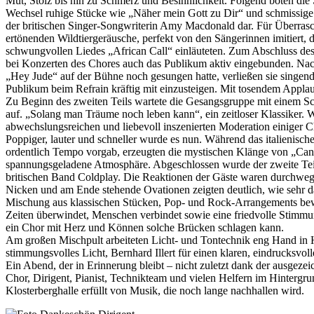
Mut, Stolz bis hin zu Schmerz und Besinnlichkeit. Folgend boten di
Wechsel ruhige Stücke wie „Näher mein Gott zu Dir“ und schmissige 
der britischen Singer-Songwriterin Amy Macdonald dar. Für Überrasch
ertönenden Wildtiergeräusche, perfekt von den Sängerinnen imitiert, 
schwungvollen Liedes „African Call“ einläuteten. Zum Abschluss des
bei Konzerten des Chores auch das Publikum aktiv eingebunden. Na
„Hey Jude“ auf der Bühne noch gesungen hatte, verließen sie singen
Publikum beim Refrain kräftig mit einzusteigen. Mit tosendem Applau
Zu Beginn des zweiten Teils wartete die Gesangsgruppe mit einem Sc
auf. „Solang man Träume noch leben kann“, ein zeitloser Klassiker. 
abwechslungsreichen und liebevoll inszenierten Moderation einiger C
Poppiger, lauter und schneller wurde es nun. Während das italienisch
ordentlich Tempo vorgab, erzeugten die mystischen Klänge von „Can
spannungsgeladene Atmosphäre. Abgeschlossen wurde der zweite Te
britischen Band Coldplay. Die Reaktionen der Gäste waren durchweg 
Nicken und am Ende stehende Ovationen zeigten deutlich, wie sehr da
Mischung aus klassischen Stücken, Pop- und Rock-Arrangements be
Zeiten überwindet, Menschen verbindet sowie eine friedvolle Stimmu
ein Chor mit Herz und Können solche Brücken schlagen kann.
Am großen Mischpult arbeiteten Licht- und Tontechnik eng Hand in H
stimmungsvolles Licht, Bernhard Illert für einen klaren, eindrucksvol
Ein Abend, der in Erinnerung bleibt – nicht zuletzt dank der ausgez
Chor, Dirigent, Pianist, Technikteam und vielen Helfern im Hintergru
Klosterberghalle erfüllt von Musik, die noch lange nachhallen wird.