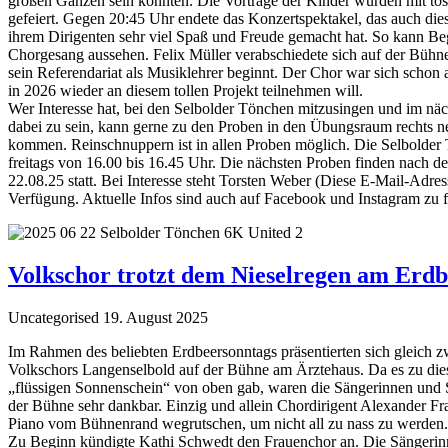
großen Ganzen sein konnten. Die Vorträge der Kinder wurden mit t
gefeiert. Gegen 20:45 Uhr endete das Konzertspektakel, das auch die
ihrem Dirigenten sehr viel Spaß und Freude gemacht hat. So kann Be
Chorgesang aussehen. Felix Müller verabschiedete sich auf der Bühne
sein Referendariat als Musiklehrer beginnt. Der Chor war sich schon a
in 2026 wieder an diesem tollen Projekt teilnehmen will.
Wer Interesse hat, bei den Selbolder Tönchen mitzusingen und im näc
dabei zu sein, kann gerne zu den Proben in den Übungsraum rechts n
kommen. Reinschnuppern ist in allen Proben möglich. Die Selbolder 
freitags von 16.00 bis 16.45 Uhr. Die nächsten Proben finden nach 
22.08.25 statt. Bei Interesse steht Torsten Weber (
Diese E-Mail-Adress
Verfügung. Aktuelle Infos sind auch auf Facebook und Instagram zu f
Volkschor trotzt dem Nieselregen am Erd
Uncategorised
19. August 2025
Im Rahmen des beliebten Erdbeersonntags präsentierten sich gleich 
Volkschors Langenselbold auf der Bühne am Ärztehaus. Da es zu dies
„flüssigen Sonnenschein“ von oben gab, waren die Sängerinnen und
der Bühne sehr dankbar. Einzig und allein Chordirigent Alexander F
Piano vom Bühnenrand wegrutschen, um nicht all zu nass zu werden.
Zu Beginn kündigte Kathi Schwedt den Frauenchor an. Die Sängerinn