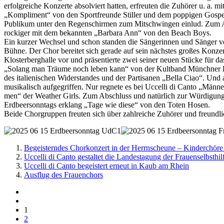
erfolgreiche Konzerte absolviert hatten, erfreuten die Zuhörer u. a. m
„Kompliment“ von den Sportfreunde Stiller und dem poppigen Gospel
Publikum unter den Regenschirmen zum Mitschwingen einlud. Zum 
rockiger mit dem bekannten „Barbara Ann“ von den Beach Boys.
Ein kurzer Wechsel und schon standen die Sängerinnen und Sänger vo
Bühne. Der Chor bereitet sich gerade auf sein nächstes großes Konze
Klosterberghalle vor und präsentierte zwei seiner neuen Stücke für 
„Solang man Träume noch leben kann“ von der Kultband Münchner F
des italienischen Widerstandes und der Partisanen „Bella Ciao“. Und
musikalisch aufgegriffen. Nur regnete es bei Uccelli di Canto „Männer
men“ der Weather Girls. Zum Abschluss und natürlich zur Würdigu
Erdbeersonntags erklang „Tage wie diese“ von den Toten Hosen.
Beide Chorgruppen freuten sich über zahlreiche Zuhörer und freundl
Begeisterndes Chorkonzert in der Herrnscheune – Kinderchör
Uccelli di Canto gestaltet die Landestagung der Frauenselbsthi
Uccelli di Canto begeistert erneut in Kaub am Rhein
Ausflug des Frauenchors
1
2