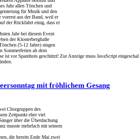
osendem Applaus belohnt und
ses Jahr allen Tönchen und
geisterung für Musik und den
 vorerst aus der Band, weil er
uf der Rückfahrt einig, dass er
hsten Jahr bei diesem Event
eben der Klosterberghalle
Tönchen (5-12 Jahre) singen
den Sommerferien ab dem
e ist vor Spambots geschützt! Zur Anzeige muss JavaScript eingeschalt
inden.
beersonntag mit fröhlichem Gesang
zwei Chorgruppen des
em Zeitpunkt eher viel
 Sänger über die Überdachung
ranz musste mehrfach mit seinem
en, die bereits Ende Mai zwei