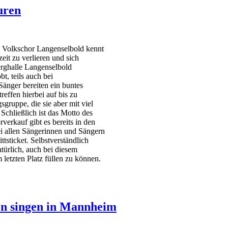
uren
om Volkschor Langenselbold kennt
eit zu verlieren und sich
erghalle Langenselbold
t, teils auch bei
änger bereiten ein buntes
ffen hierbei auf bis zu
gruppe, die sie aber mit viel
chließlich ist das Motto des
erkauf gibt es bereits in den
 allen Sängerinnen und Sängern
ttsticket. Selbstverständlich
türlich, auch bei diesem
 letzten Platz füllen zu können.
hen singen in Mannheim