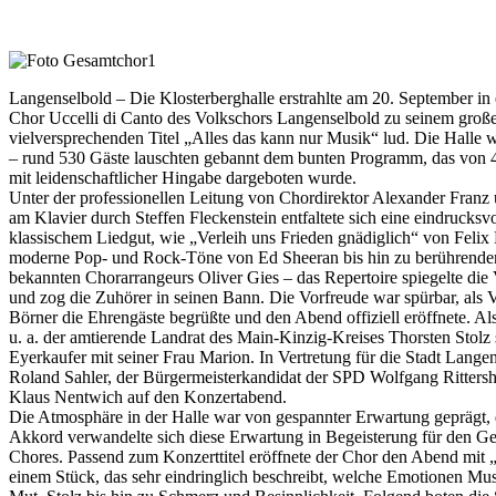
Langenselbold – Die Klosterberghalle erstrahlte am 20. September in
Chor Uccelli di Canto des Volkschors Langenselbold zu seinem groß
vielversprechenden Titel „Alles das kann nur Musik“ lud. Die Halle war
– rund 530 Gäste lauschten gebannt dem bunten Programm, das von 
mit leidenschaftlicher Hingabe dargeboten wurde.
Unter der professionellen Leitung von Chordirektor Alexander Franz 
am Klavier durch Steffen Fleckenstein entfaltete sich eine eindrucksv
klassischem Liedgut, wie „Verleih uns Frieden gnädiglich“ von Feli
moderne Pop- und Rock-Töne von Ed Sheeran bis hin zu berührenden
bekannten Chorarrangeurs Oliver Gies – das Repertoire spiegelte die 
und zog die Zuhörer in seinen Bann. Die Vorfreude war spürbar, als 
Börner die Ehrengäste begrüßte und den Abend offiziell eröffnete. 
u. a. der amtierende Landrat des Main-Kinzig-Kreises Thorsten Stolz
Eyerkaufer mit seiner Frau Marion. In Vertretung für die Stadt Langens
Roland Sahler, der Bürgermeisterkandidat der SPD Wolfgang Rittersh
Klaus Nentwich auf den Konzertabend.
Die Atmosphäre in der Halle war von gespannter Erwartung geprägt,
Akkord verwandelte sich diese Erwartung in Begeisterung für den G
Chores. Passend zum Konzerttitel eröffnete der Chor den Abend mit 
einem Stück, das sehr eindringlich beschreibt, welche Emotionen Mu