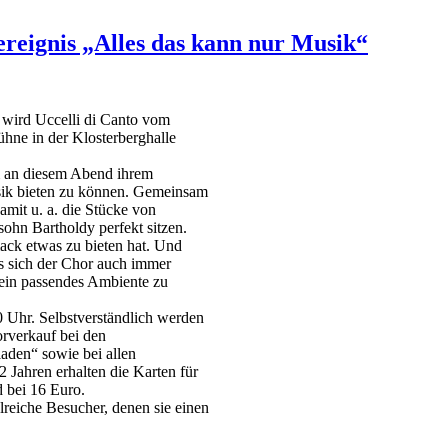
ereignis „Alles das kann nur Musik“
 wird Uccelli di Canto vom
hne in der Klosterberghalle
um an diesem Abend ihrem
sik bieten zu können. Gemeinsam
amit u. a. die Stücke von
ohn Bartholdy perfekt sitzen.
ack etwas zu bieten hat. Und
ss sich der Chor auch immer
 ein passendes Ambiente zu
0 Uhr. Selbstverständlich werden
orverkauf bei den
den“ sowie bei allen
 Jahren erhalten die Karten für
d bei 16 Euro.
lreiche Besucher, denen sie einen