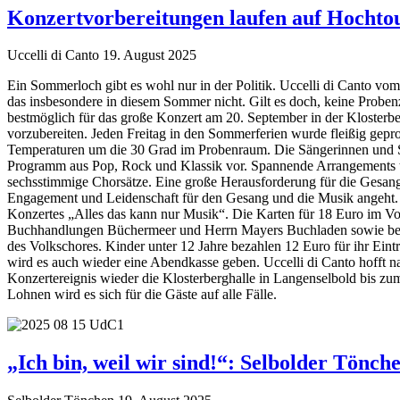
Konzertvorbereitungen laufen auf Hochto
Uccelli di Canto
19. August 2025
Ein Sommerloch gibt es wohl nur in der Politik. Uccelli di Canto v
das insbesondere in diesem Sommer nicht. Gilt es doch, keine Probenz
bestmöglich für das große Konzert am 20. September in der Klosterb
vorzubereiten. Jeden Freitag in den Sommerferien wurde fleißig geprob
Temperaturen um die 30 Grad im Probenraum. Die Sängerinnen und S
Programm aus Pop, Rock und Klassik vor. Spannende Arrangements tre
sechsstimmige Chorsätze. Eine große Herausforderung für die Gesangs
Engagement und Leidenschaft für den Gesang und die Musik angeht. S
Konzertes „Alles das kann nur Musik“. Die Karten für 18 Euro im Vorv
Buchhandlungen Büchermeer und Herrn Mayers Buchladen sowie bei
des Volkschores. Kinder unter 12 Jahre bezahlen 12 Euro für ihr Eintri
wird es auch wieder eine Abendkasse geben. Uccelli di Canto hofft na
Konzertereignis wieder die Klosterberghalle in Langenselbold bis zum
Lohnen wird es sich für die Gäste auf alle Fälle.
„Ich bin, weil wir sind!“: Selbolder Tönc