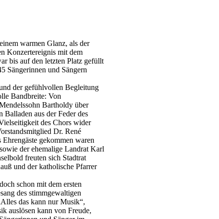
 einem warmen Glanz, als der
en Konzertereignis mit dem
 bis auf den letzten Platz gefüllt
45 Sängerinnen und Sängern
und der gefühlvollen Begleitung
olle Bandbreite: Von
x Mendelssohn Bartholdy über
 Balladen aus der Feder des
Vielseitigkeit des Chors wider
Vorstandsmitglied Dr. René
Als Ehrengäste gekommen waren
 sowie der ehemalige Landrat Karl
elbold freuten sich Stadtrat
auß und der katholische Pfarrer
 doch schon mit dem ersten
esang des stimmgewaltigen
„Alles das kann nur Musik“,
sik auslösen kann von Freude,